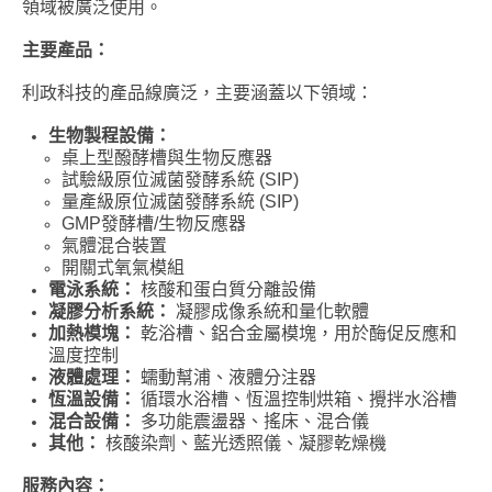
領域被廣泛使用。
主要產品：
利政科技的產品線廣泛，主要涵蓋以下領域：
生物製程設備：
桌上型醱酵槽與生物反應器
試驗級原位滅菌發酵系統 (SIP)
量產級原位滅菌發酵系統 (SIP)
GMP發酵槽/生物反應器
氣體混合裝置
開關式氧氣模組
電泳系統：
核酸和蛋白質分離設備
凝膠分析系統：
凝膠成像系統和量化軟體
加熱模塊：
乾浴槽、鋁合金屬模塊，用於酶促反應和
溫度控制
液體處理：
蠕動幫浦、液體分注器
恆溫設備：
循環水浴槽、恆溫控制烘箱、攪拌水浴槽
混合設備：
多功能震盪器、搖床、混合儀
其他：
核酸染劑、藍光透照儀、凝膠乾燥機
服務內容：