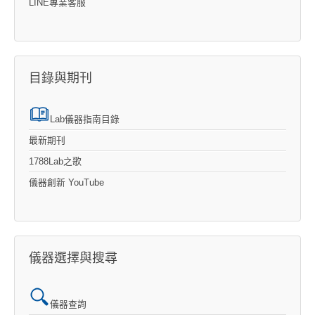
LINE專業客服
目錄與期刊
Lab儀器指南目錄
最新期刊
1788Lab之歌
儀器創新 YouTube
儀器選擇與搜尋
儀器查詢