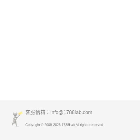
客服信箱：info
@1788lab.com
Copyright © 2009-2026 1788Lab.All rights reserved