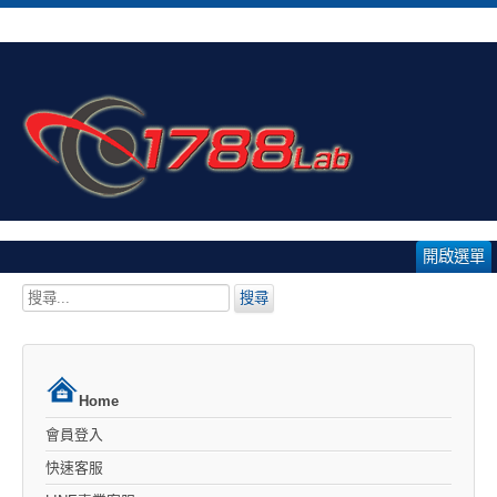
開啟選單
搜
搜尋
尋...
Home
會員登入
快速客服