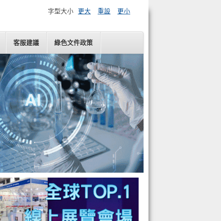
字型大小
更大
重設
更小
客服建議
綠色文件政策