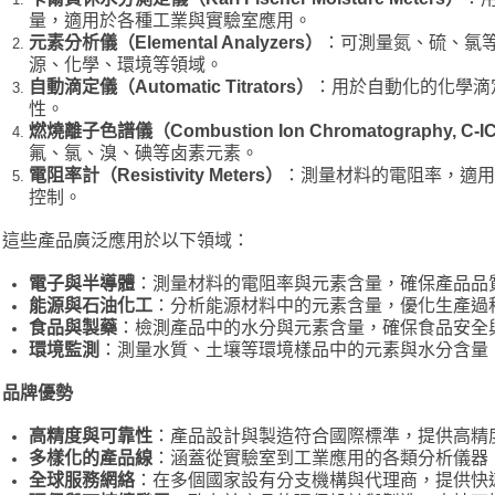
量，適用於各種工業與實驗室應用。
元素分析儀（Elemental Analyzers
）
：可測量氮、硫、氯
源、化學、環境等領域。
自動滴定儀（Automatic Titrators
）
：用於自動化的化學滴
性。
燃燒離子色譜儀（Combustion Ion Chromatography, C-I
氟、氯、溴、碘等卤素元素。
電阻率計（Resistivity Meters
）
：測量材料的電阻率，適用
控制。
這些產品廣泛應用於以下領域：
電子與半導體
：測量材料的電阻率與元素含量，確保產品品
能源與石油化工
：分析能源材料中的元素含量，優化生產過
食品與製藥
：檢測產品中的水分與元素含量，確保食品安全
環境監測
：測量水質、土壤等環境樣品中的元素與水分含量
品牌優勢
高精度與可靠性
：產品設計與製造符合國際標準，提供高精
多樣化的產品線
：涵蓋從實驗室到工業應用的各類分析儀器
全球服務網絡
：在多個國家設有分支機構與代理商，提供快