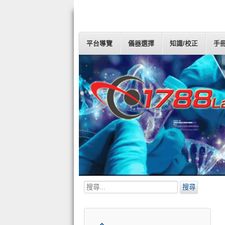
平台導覽
儀器選擇
知識/校正
手
搜
搜尋
尋...