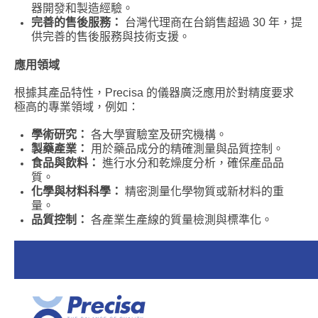
器開發和製造經驗。
完善的售後服務：
台灣代理商在台銷售超過 30 年，提
供完善的售後服務與技術支援。
應用領域
根據其產品特性，Precisa 的儀器廣泛應用於對精度要求
極高的專業領域，例如：
學術研究：
各大學實驗室及研究機構。
製藥產業：
用於藥品成分的精確測量與品質控制。
食品與飲料：
進行水分和乾燥度分析，確保產品品
質。
化學與材料科學：
精密測量化學物質或新材料的重
量。
品質控制：
各產業生產線的質量檢測與標準化。