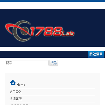
開啟選單
搜
搜尋
尋...
Home
會員登入
快速客服