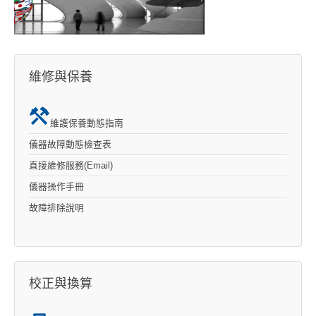
維修與保養
維護保養動態指南
儀器故障動態檢查表
直接維修服務(Email)
儀器操作手冊
故障排除說明
校正與換算