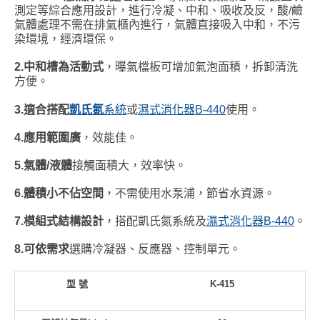
測定等綜合應用設計，進行冷凝、中和、吸收及反，酸/鹼
氣體處理不需在排氣櫃內進行，氣體直接吸入中和，不污
染環境，經濟環保。
2.
中和槽為活動式
，曝氣檔板可增加氣泡面積，拆卸清洗
方便。
3.
適合搭配
凱氏氮
系統
或
濕式消化器B-440
使用。
4.
應用範圍廣
，效能佳。
5.
氣體
/
液體
接觸面積大，效率快。
6.
體積小不佔空間
，不需使用水泵浦，節省水資源。
7.
模組式結構設計
，搭配凱氏氮系統及
濕式消化器B-440
。
8.
可依需求
選購冷凝器、反應器、控制單元。
型
號
K-415