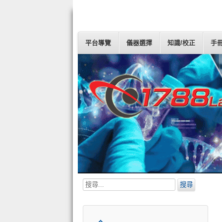
平台導覽
儀器選擇
知識/校正
手
搜
搜尋
尋...