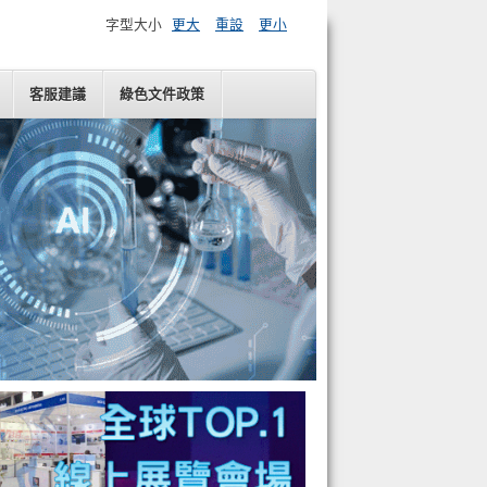
字型大小
更大
重設
更小
客服建議
綠色文件政策