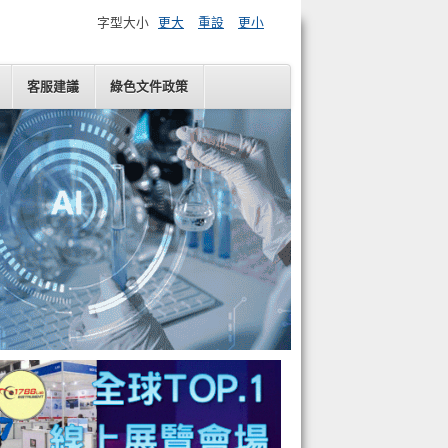
字型大小
更大
重設
更小
客服建議
綠色文件政策