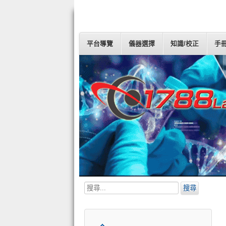
平台導覽
儀器選擇
知識/校正
手
搜
搜尋
尋...