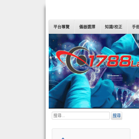
平台導覽
儀器選擇
知識/校正
手
搜
搜尋
尋...