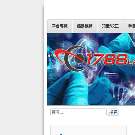
平台導覽
儀器選擇
知識/校正
手
搜
搜尋
尋...