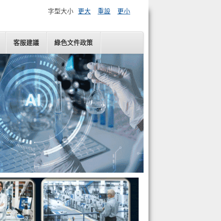
字型大小
更大
重設
更小
客服建議
綠色文件政策