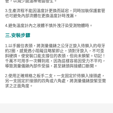
管，以減少感溫棒彎曲發生。
3.生產流程不能因溫度計更換而延宕，同時加裝保護套管
也可避免內部流體在更換溫度計時洩漏。
4.避免溫度計內之液體不慎外洩汙染受測物體時。
三.安裝步驟
1.以手握住表頭，將測量儀錶之公牙正旋入待鎖入的母牙
約2圈，感覺遇小阻礙且略緊即止，須對牙旋入，不可歪
斜硬擠。使安裝口能支撐住的表頭，但尚未鎖緊。切記！
千萬不可用手一次轉到底，因為這樣容易因受力不平均，
導致測量儀錶內部件受損，甚至錶頭與接續口斷開。
2.使用正確規格之板手二支，一支固定於待鎖入接頭處，
另一支固定於接頭的四角或六角處，將測量儀錶旋緊至需
求之正面角度。