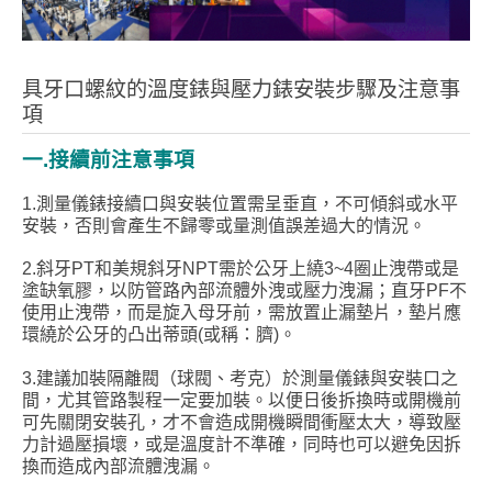
具牙口螺紋的溫度錶與壓力錶安裝步驟及注意事
項
一.接續前注意事項
1.測量儀錶接續口與安裝位置需呈垂直，不可傾斜或水平
安裝，否則會產生不歸零或量測值誤差過大的情況。
2.斜牙PT和美規斜牙NPT需於公牙上繞3~4圈止洩帶或是
塗缺氧膠，以防管路內部流體外洩或壓力洩漏；直牙PF不
使用止洩帶，而是旋入母牙前，需放置止漏墊片，墊片應
環繞於公牙的凸出蒂頭(或稱：臍)。
3.建議加裝隔離閥（球閥、考克）於測量儀錶與安裝口之
間，尤其管路製程一定要加裝。以便日後拆換時或開機前
可先關閉安裝孔，才不會造成開機瞬間衝壓太大，導致壓
力計過壓損壞，或是溫度計不準確，同時也可以避免因拆
換而造成內部流體洩漏。