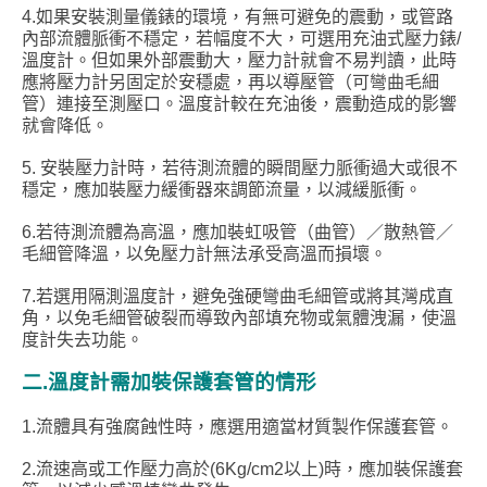
4.如果安裝測量儀錶的環境，有無可避免的震動，或管路
內部流體脈衝不穩定，若幅度不大，可選用充油式壓力錶/
溫度計。但如果外部震動大，壓力計就會不易判讀，此時
應將壓力計另固定於安穩處，再以導壓管（可彎曲毛細
管）連接至測壓口。溫度計較在充油後，震動造成的影響
就會降低。
5. 安裝壓力計時，若待測流體的瞬間壓力脈衝過大或很不
穩定，應加裝壓力緩衝器來調節流量，以減緩脈衝。
6.若待測流體為高溫，應加裝虹吸管（曲管）／散熱管／
毛細管降溫，以免壓力計無法承受高溫而損壞。
7.若選用隔測溫度計，避免強硬彎曲毛細管或將其灣成直
角，以免毛細管破裂而導致內部填充物或氣體洩漏，使溫
度計失去功能。
二.溫度計需加裝保護套管的情形
1.流體具有強腐蝕性時，應選用適當材質製作保護套管。
2.流速高或工作壓力高於(6Kg/cm2以上)時，應加裝保護套