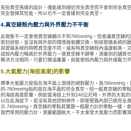
有些真空馬達的設計，僅能達到接近完全真空而不會到完全真
完全發揮其性能，所以也不一定會達到完全真空。
4.
真空錶殼內壓力與外界壓力不平衡
此現象不一定會使真空錶顯示不到760mmHg，但會讓真空錶
密封狀態，並沒有與外部的環境做氣體交換，則與管路系統的
與管路系統的時際真空度不同。或有時真空錶殼內溫度較高，
成殼內壓力略高於外界壓力，使真空錶不歸零，測量到的讀質
解決方法相同，只要打開油塞蓋，就能使殼內壓力與外接壓力
5.
大氣壓力(海拔高度)的影響
標準大氣壓力是指在海平面上測得的絕對壓力，為760mmHg
的-760mmHg指的是在海平面的完全真空。但一般真空錶的
的海拔高度影響。例如當海拔上升到240公尺時，外界的大氣的絕
以在此海拔下，若沒有其他控制條件，即使管路內部已經完全
示-740mmHg。真空錶的零點其實跟一般壓力計的零點一樣
我們常用的壓力計，測量範圍較大，不太會受大氣壓力而影響