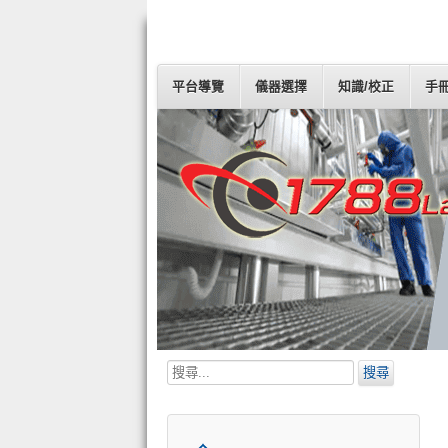
平台導覽
儀器選擇
知識/校正
手
搜
搜尋
尋...