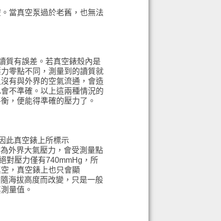
空。當真空泵過於老舊，也無法
的讀質有誤差。若真空錶殼內是
壓力零點不同，測量到的讀質就
又沒有與外界的空氣流通，會造
也會不準確。以上這兩種情況的
平衡，便能得準確的壓力了。
，因此真空錶上所標示
零點為外界大氣壓力，會受測量點
對壓力僅有740mmHg，所
真空，真空錶上也只會顯
，會隨海拔高度而改變，只是一般
其測量值。