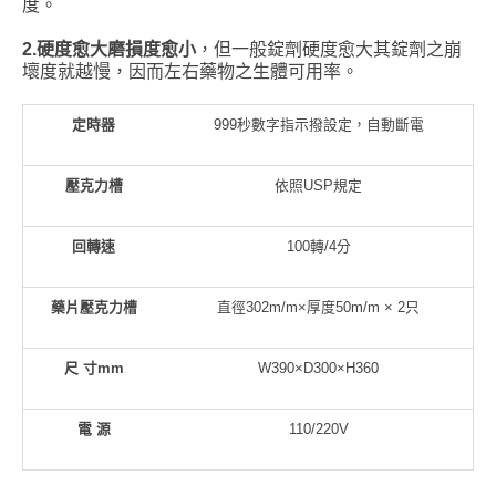
度。
2.
硬度愈大磨損度愈小
，但一般錠劑硬度愈大其錠劑之崩
壞度就越慢，因而左右藥物之生體可用率。
定時器
999秒數字指示撥設定，自動斷電
壓克力槽
依照USP規定
回轉速
100轉/4分
藥片壓克力槽
直徑302m/m×厚度50m/m × 2只
尺 寸
mm
W390×D300×H360
電 源
110/220V