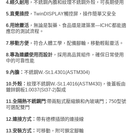
4.
經久耐用
，不銹鋼內膽和紋理不銹鋼外殼，可長期使用
5.
直覺操控
，TwinDISPLAY觸控屏，操作簡單又安全
6.
用途靈活
，無論是製藥、食品還是建築業—ICHC都能適
應您的測試流程。
7.
移動方便
，符合人體工學，配備腳輪，移動輕鬆靈活。
8.
專為連續使用而設計
，採用高品質組件，確保日常使用
中的可靠性能
9.
內膽：
不銹鋼W.-St.1.4301(ASTM304)
10.
外殼：
紋理不銹鋼W.-St.1.4016(ASTM430)，後蓋板由
鍍鋅鋼板1.0037(St37-2)製成
11.
全隔熱不銹鋼門
:帶兩點式壓縮鎖和內玻璃門；750型號
可選配雙門
12.
連接方式：
帶有德標插頭的連接線
13.
安裝方式：
可移動，附可鎖定腳輪