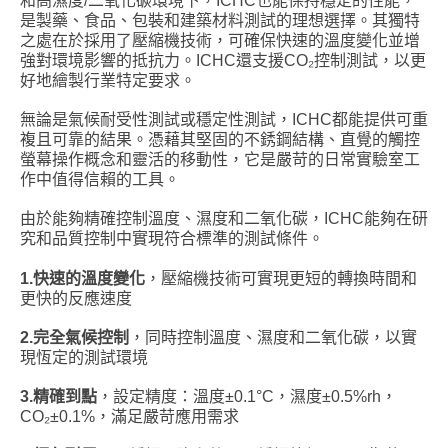
和高濕度/二氧化碳環境下，ICHC也能保持穩定的性能，
是製藥、食品、包裝和建築材料測試的理想選擇。其獨特
之處在於採用了壓縮機技術，可確保快速的溫度變化並增
強對環境影響的抵抗力。ICHC還支援CO₂控制測試，以更
好地繪製行業特定要求。
無論是氣候耐受性測試或穩定性測試，ICHC都能提供可重
複且可靠的結果。憑藉其堅固的不銹鋼結構、直覺的觸控
螢幕操作概念和靈活的移動性，它是嚴苛的日常實驗室工
作中值得信賴的工具。
由於能夠精確控制溫度、濕度和二氧化碳，ICHC能夠在研
究和品質控制中實現符合標準的測試條件。
1.
快速的溫度變化
，壓縮機技術可實現更短的轉換時間和
更快的反應速度
2.
完全氣候控制
，同時控制溫度、濕度和二氧化碳，以實
現恆定的測試環境
3.
精確到點
，設定精度：溫度±0.1°C，濕度±0.5%rh，
CO₂±0.1%，滿足嚴苛應用需求