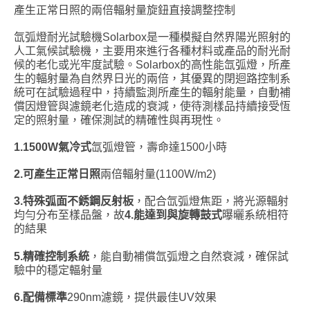
產生正常日照的兩倍輻射量旋鈕直接調整控制
氙弧燈耐光試驗機Solarbox是一種模擬自然界陽光照射的
人工氣候試驗機，主要用來進行各種材料或產品的耐光耐
候的老化或光牢度試驗。Solarbox的高性能氙弧燈，所產
生的輻射量為自然界日光的兩倍，其優異的閉迴路控制系
統可在試驗過程中，持續監測所產生的輻射能量，自動補
償因燈管與濾鏡老化造成的衰減，使待測樣品持續接受恆
定的照射量，確保測試的精確性與再現性。
1.1500W
氣冷式
氙弧燈管，壽命達1500小時
2.
可產生正常日照
兩倍輻射量(1100W/m2)
3.
特殊弧面不銹鋼反射板
，配合氙弧燈焦距，將光源輻射
均勻分布至樣品盤，故
4.
能達到與旋轉鼓式
曝曬系統相符
的結果
5.
精確控制系統
，能自動補償氙弧燈之自然衰減，確保試
驗中的穩定輻射量
6.
配備標準
290nm濾鏡，提供最佳UV效果